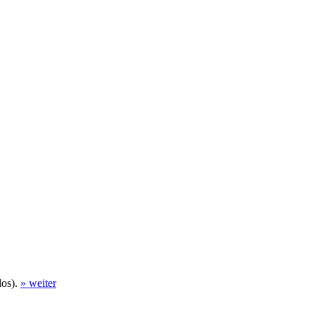
los).
» weiter