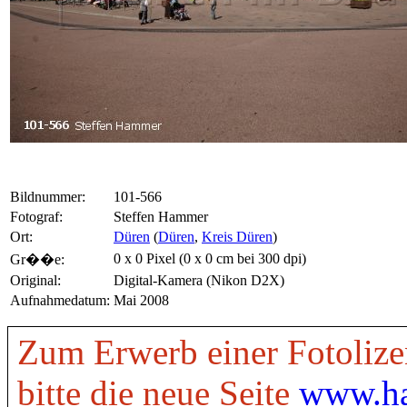
Bildnummer:
101-566
Fotograf:
Steffen Hammer
Ort:
Düren
(
Düren
,
Kreis Düren
)
0 x 0 Pixel (0 x 0 cm bei 300 dpi)
Gr��e:
Original:
Digital-Kamera (Nikon D2X)
Aufnahmedatum:
Mai 2008
Zum Erwerb einer Fotolize
bitte die neue Seite
www.ha