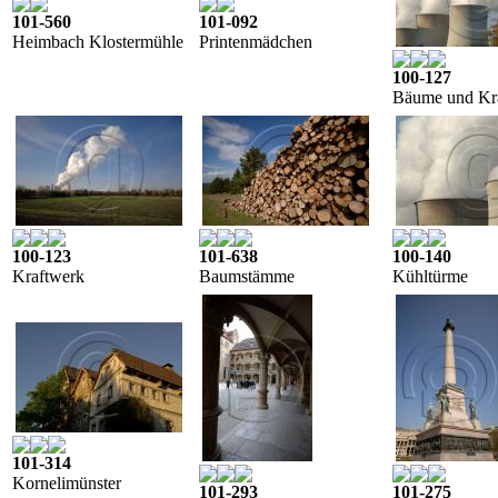
101-560
101-092
Heimbach Klostermühle
Printenmädchen
100-127
Bäume und Kr
100-123
101-638
100-140
Kraftwerk
Baumstämme
Kühltürme
101-314
Kornelimünster
101-293
101-275