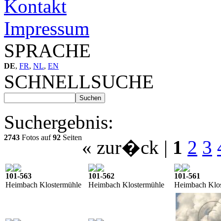
Kontakt
Impressum
SPRACHE
DE
,
FR
,
NL
,
EN
SCHNELLSUCHE
Suchergebnis:
2743
Fotos auf
92
Seiten
« zur�ck
|
1
2
3
101-563
101-562
101-561
Heimbach Klostermühle
Heimbach Klostermühle
Heimbach Klo