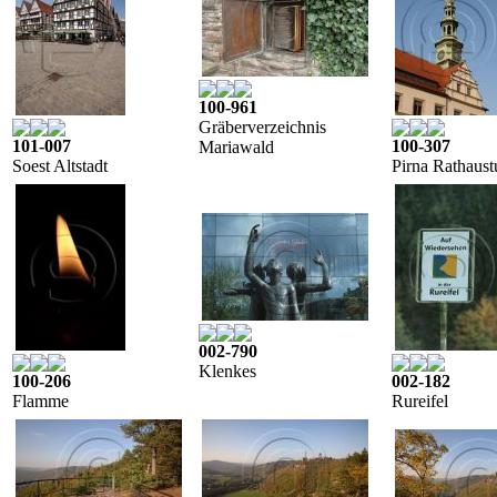
100-961
Gräberverzeichnis
101-007
100-307
Mariawald
Soest Altstadt
Pirna Rathaus
002-790
Klenkes
100-206
002-182
Flamme
Rureifel