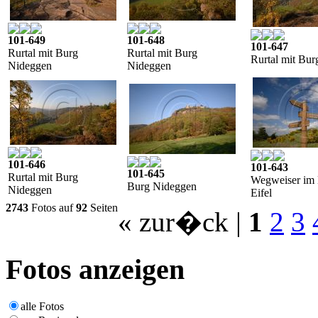
101-649
101-648
101-647
Rurtal mit Burg
Rurtal mit Burg
Rurtal mit Bu
Nideggen
Nideggen
101-646
101-643
101-645
Rurtal mit Burg
Wegweiser im 
Burg Nideggen
Nideggen
Eifel
2743
Fotos auf
92
Seiten
« zur�ck
|
1
2
3
Fotos anzeigen
alle Fotos