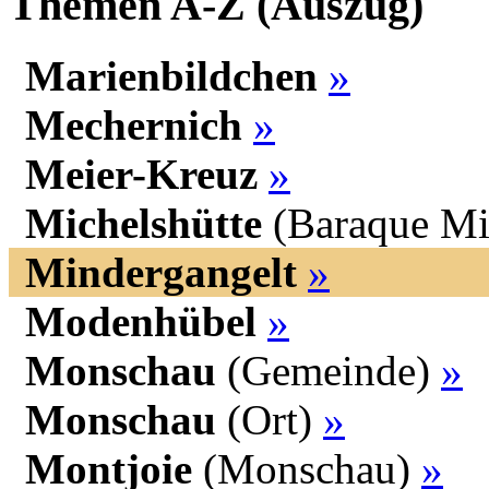
Themen A-Z (Auszug)
Marienbildchen
»
Mechernich
»
Meier-Kreuz
»
Michelshütte
(Baraque Mi
Mindergangelt
»
Modenhübel
»
Monschau
(Gemeinde)
»
Monschau
(Ort)
»
Montjoie
(Monschau)
»